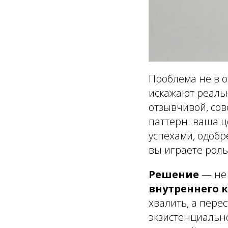
Проблема не в о
искажают реальн
отзывчивой, сов
паттерн: ваша 
успехами, одобр
вы играете роль
Решение
— не 
внутреннего 
хвалить, а пере
экзистенциально