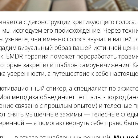
нается с деконструкции критикующего голоса.
 мы исследуем его происхождение. Через техни
ы узнаете, чьи именно голоса звучат в вашей 
здадим визуальный образ вашей истинной ценн
ок. EMDR-терапия поможет переработать трав
которые закрепили шаблон самоуничижения. К
ка уверенности, а путешествие к себе настояще
мотивационный спикер, а специалист по экзис
Моя методика объединяет гештальт-подход (ана
ние связано с прошлым опытом) и телесные п
ют снять мышечные зажимы — телесные следы
веренной — я помогаю вернуть себе право быть
ть — в отказе от шаблонных решений.
Мы не 