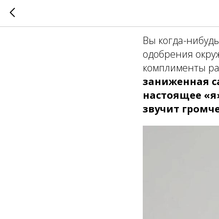
Как пов
Вы когда-нибудь
одобрения окруж
комплименты ра
заниженная с
настоящее «я
звучит громч