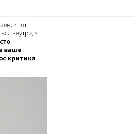
щине
ависит от
ься внутри, а
осто
е ваше
ос критика