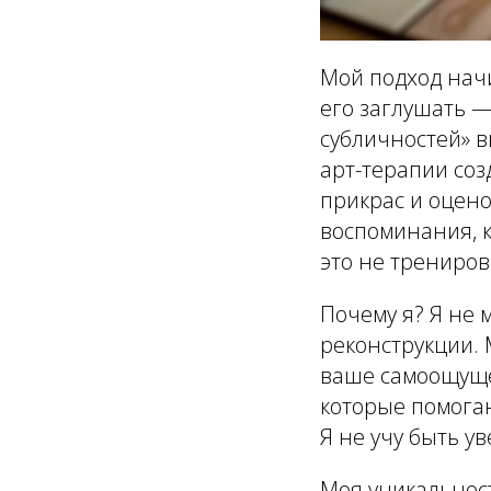
Мой подход начи
его заглушать —
субличностей» в
арт-терапии со
прикрас и оцен
воспоминания, 
это не трениров
Почему я? Я не 
реконструкции. 
ваше самоощуще
которые помога
Я не учу быть у
Моя уникальнос