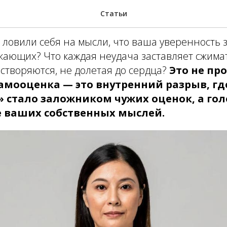
ысить самооценку жен
Статьи
 ловили себя на мысли, что ваша уверенность з
ающих? Что каждая неудача заставляет сжимат
створяются, не долетая до сердца?
Это не пр
амооценка — это внутренний разрыв, гд
» стало заложником чужих оценок, а гол
е ваших собственных мыслей.