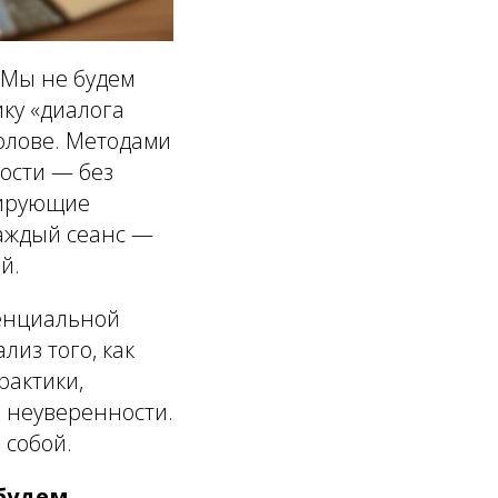
 Мы не будем
ку «диалога
голове. Методами
ости — без
мирующие
аждый сеанс —
й.
тенциальной
лиз того, как
рактики,
 неуверенности.
 собой.
будем