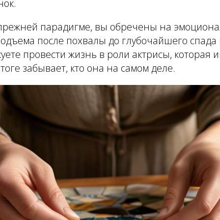
нок.
в прежней парадигме, вы обречены на эмоцион
подъема после похвалы до глубочайшего спада
куете провести жизнь в роли актрисы, которая и
итоге забывает, кто она на самом деле.