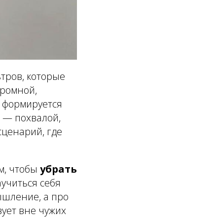
ьтров, которые
кромной,
е формируется
 — похвалой,
сценарий, где
ом, чтобы
убрать
аучиться себя
ышление, а про
вует вне чужих