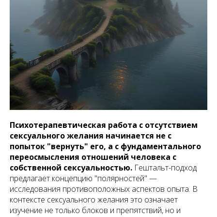
Психотерапевтическая работа с отсутствием
сексуального желания начинается не с
попыток "вернуть" его, а с фундаментального
переосмысления отношений человека с
собственной сексуальностью.
Гештальт-подход
предлагает концепцию "полярностей" —
исследования противоположных аспектов опыта. В
контексте сексуального желания это означает
изучение не только блоков и препятствий, но и