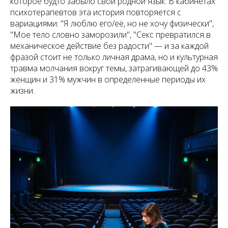
которое будто забыло свой родной язык. В кабинетах
психотерапевтов эта история повторяется с
вариациями: "Я люблю его/её, но не хочу физически",
"Мое тело словно заморозили", "Секс превратился в
механическое действие без радости" — и за каждой
фразой стоит не только личная драма, но и культурная
травма молчания вокруг темы, затрагивающей до 43%
женщин и 31% мужчин в определенные периоды их
жизни.