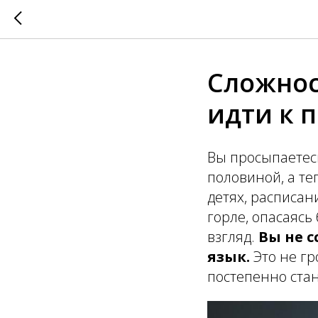
Сложнос
идти к 
Вы просыпаетесь
половиной, а те
детях, расписани
горле, опасаяс
взгляд.
Вы не 
язык.
Это не гр
постепенно стан