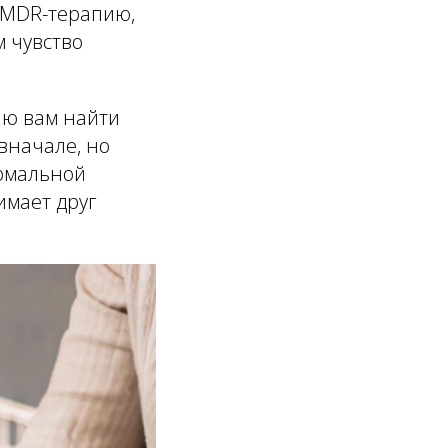
 EMDR-терапию,
 чувство
аю вам найти
вначале, но
ормальной
имает друг