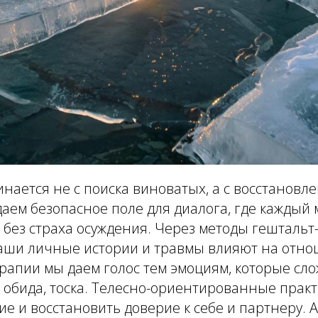
нается не с поиска виноватых, а с восстановле
аем безопасное поле для диалога, где каждый 
х без страха осуждения. Через методы гешталь
ваши личные истории и травмы влияют на отно
рапии мы даем голос тем эмоциям, которые сл
 обида, тоска. Телесно-ориентированные прак
е и восстановить доверие к себе и партнеру. А