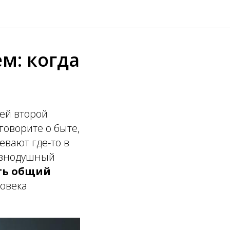
м: когда
шей второй
говорите о быте,
евают где-то в
равнодушный
ить общий
ловека