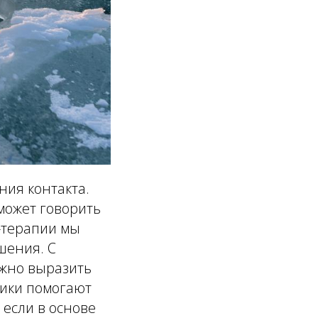
ния контакта.
может говорить
т-терапии мы
шения. С
ожно выразить
тики помогают
 если в основе