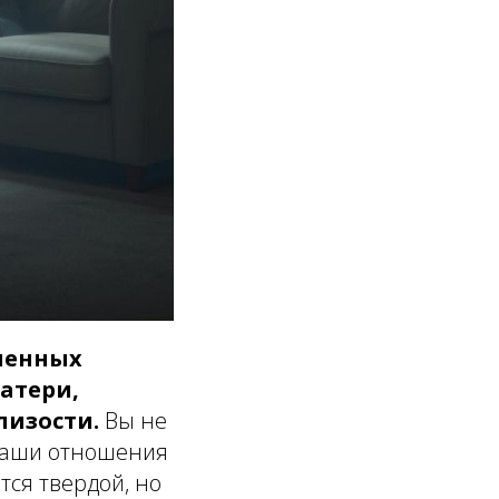
ленных
атери,
лизости.
Вы не
 Ваши отношения
тся твердой, но