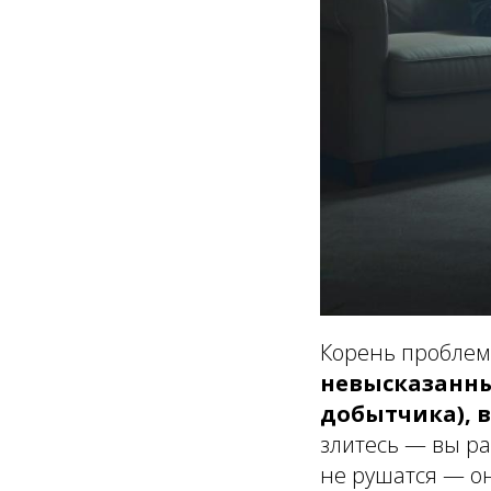
Корень проблем
невысказанных
добытчика), 
злитесь — вы р
не рушатся — он