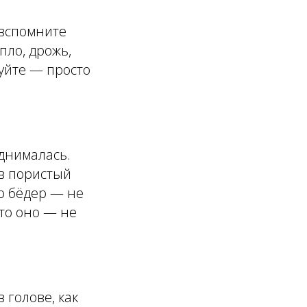
 вспомните
пло, дрожь,
уйте — просто
однималась.
 в пористый
о бёдер — не
что оно — не
 голове, как