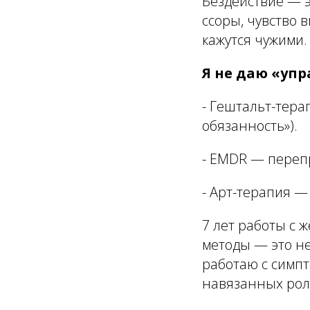
Бездействие — э
ссоры, чувство 
кажутся чужими.
Я не даю «уп
- Гештальт-тер
обязанность»).
- EMDR — переп
- Арт-терапия —
7 лет работы с 
методы — это не
работаю с симпт
навязанных рол