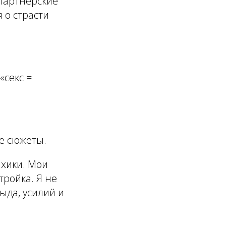
 Партнёрские
 о страсти
«секс =
е сюжеты.
ихики. Мои
тройка. Я не
ыда, усилий и