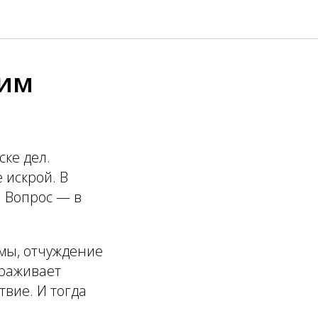
ким
ске дел.
 искрой. В
. Вопрос — в
вмы, отчуждение
ораживает
твие. И тогда