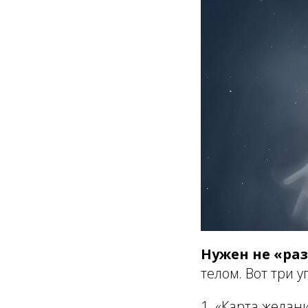
Нужен не «раз
телом. Вот три 
1.
«Карта желан