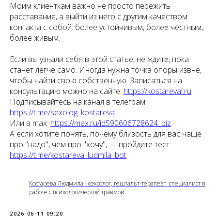
Моим клиенткам важно не просто пережить
расставание, а выйти из него с другим качеством
контакта с собой: более устойчивым, более честным,
более живым.
Если вы узнали себя в этой статье, не ждите, пока
станет легче само. Иногда нужна точка опоры извне,
чтобы найти свою собственную. Записаться на
консультацию можно на сайте:
https://kostareval.ru
Подписывайтесь на канал в телеграм:
https://t.me/sexolog_kostareva
Или в max:
https://max.ru/id590606728624_biz
А если хотите понять, почему близость для вас чаще
про "надо", чем про "хочу", — пройдите тест:
https://t.me/kostareva_ludmila_bot
Костарева Людмила - сексолог, гештальт-терапевт, специалист в
работе с психологической травмой
2026-06-11 09:20