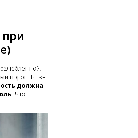
 при
е)
 возлюбленной,
ый порог. То же
зость должна
боль
. Что