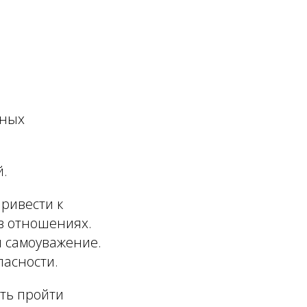
вных
й.
ривести к
в отношениях.
 самоуважение.
пасности.
ть пройти