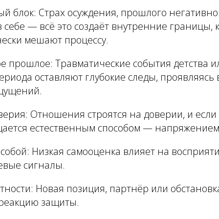
ый блок
: Страх осуждения, прошлого негативно
 себе — всё это создаёт внутренние границы, 
чески мешают процессу.
ое прошлое
: Травматические события детства и
ериода оставляют глубокие следы, проявляясь 
щущений.
оверия
: Отношения строятся на доверии, и если 
ается естественным способом — напряжение
 собой
: Низкая самооценка влияет на восприяти
евые сигналы.
стности
: Новая позиция, партнёр или обстанов
реакцию защиты.