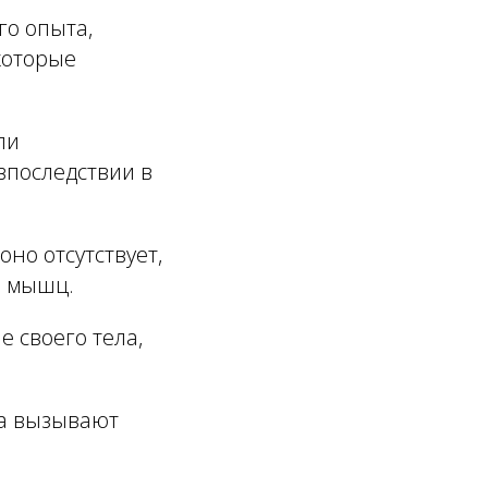
го опыта,
которые
ли
впоследствии в
оно отсутствует,
м мышц.
е своего тела,
ка вызывают