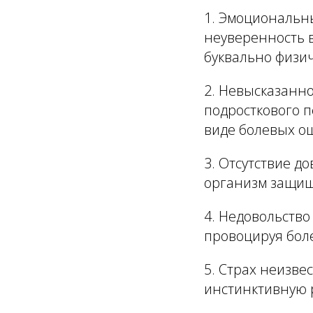
1.
Эмоциональн
неуверенность в
буквально физи
2.
Невысказанн
подросткового п
виде болевых о
3.
Отсутствие д
организм защищ
4.
Недовольство
провоцируя бол
5.
Страх неизве
инстинктивную 