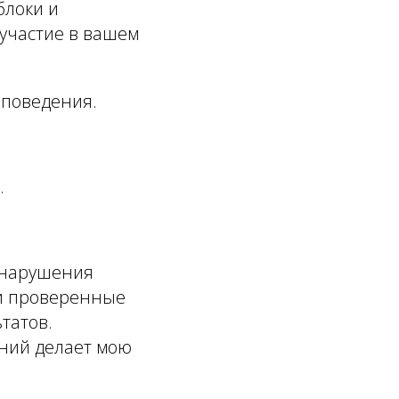
блоки и
 участие в вашем
 поведения.
.
 нарушения
 и проверенные
татов.
ний делает мою