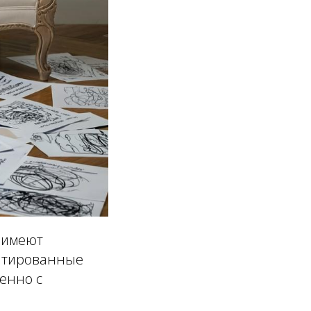
 имеют
ентированные
венно с