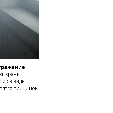
отражение
зг хранит
 их в виде
овятся причиной