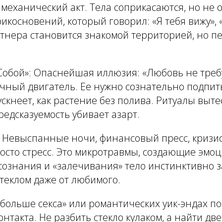
механический акт. Тела соприкасаются, но не 
икосновений, который говорил: «Я тебя вижу», «
ртнера становится знакомой территорией, но п
Собой»:
Опаснейшая иллюзия: «Любовь не требу
ечный двигатель. Ее нужно сознательно подпит
скнеет, как растение без полива. Ритуалы выт
редсказуемость убивает азарт.
Невыспанные ночи, финансовый пресс, кризис
росто стресс. Это микротравмы, создающие эм
осознания и «залечивания» тело инстинктивно 
теклом даже от любимого.
больше секса» или романтических уик-эндах по
онтакта. Не разбить стекло кулаком, а найти дв