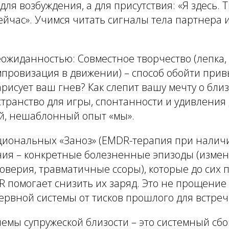
 для возбуждения, а для присутствия: «Я здесь. 
сейчас». Учимся читать сигналы тела партнера 
еожиданностью:
Совместное творчество (лепка,
импровизация в движении) – способ обойти пр
рисует ваш гнев? Как слепит вашу мечту о близ
транство для игры, спонтанности и удивления 
й, нешаблонный опыт «мы».
циональных «Заноз»
(EMDR-терапия при наличи
ния – конкретные болезненные эпизоды (измен
оверия, травматичные ссоры), которые до сих 
 помогает снизить их заряд. Это не прощение п
рвной системы от тисков прошлого для встреч
емы супружеской близости – это системный сбо