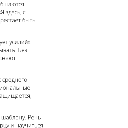
общаются.
Я здесь, с
ерестает быть
ет усилий».
ывать. Без
есняют
 среднего
оциональные
защищается,
 шаблону. Речь
ерцу и научиться