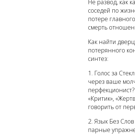
Не развод, как 
соседей по жизн
потере главного
смерть отношени
Как найти дверц
потерянного ко
синтез:
1.
Голос за Стек
через ваше мол
перфекционист? 
«Критик», «Жерт
говорить от перво
2.
Язык Без Слов
парные упражне