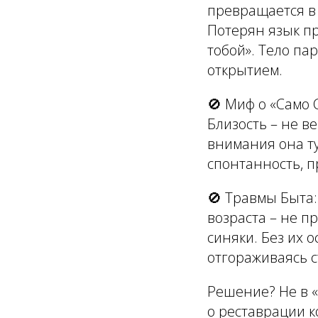
превращается в 
Потерян язык пр
тобой». Тело па
открытием.
🚫
Миф о «Само 
Близость – не в
внимания она ту
спонтанность, п
🚫
Травмы Быта:
возраста – не п
синяки. Без их 
отгораживаясь с
Решение? Не в «
о реставрации к