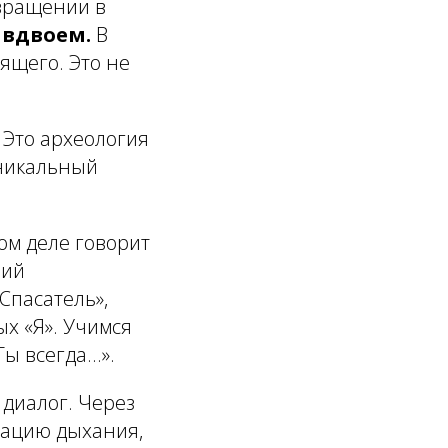
евращении в
 вдвоем.
В
ящего. Это не
. Это археология
уникальный
ом деле говорит
ший
Спасатель»,
х «Я». Учимся
ы всегда...».
диалог. Через
зацию дыхания,