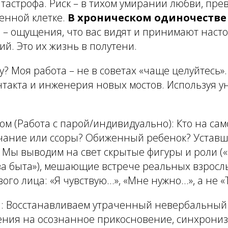
катастрофа. Риск – в тихом умирании любви, пр
енной клетке.
В хроническом одиночестве
 – ощущения, что вас видят и принимают насто
й. Это их жизнь в полутени.
у? Моя работа – не в советах «чаще целуйтесь»
нтакта и инженерия новых мостов. Используя 
лом
(Работа с парой/индивидуально): Кто на сам
чание или ссоры? Обиженный ребенок? Устав
Мы выводим на свет скрытые фигуры и роли («
ва быта»), мешающие встрече реальных взрослы
го лица: «Я чувствую...», «Мне нужно...», а не «Т
 :
Восстанавливаем утраченный невербальный 
ния на осознанное прикосновение, синхрони