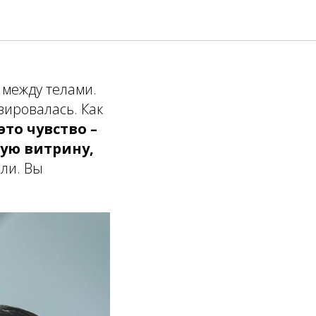
: как
 между телами.
вировалась. Как
то чувство –
ую витрину,
ли. Вы