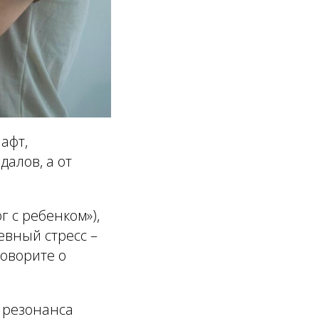
афт,
алов, а от
 с ребенком»),
евный стресс –
оворите о
 резонанса