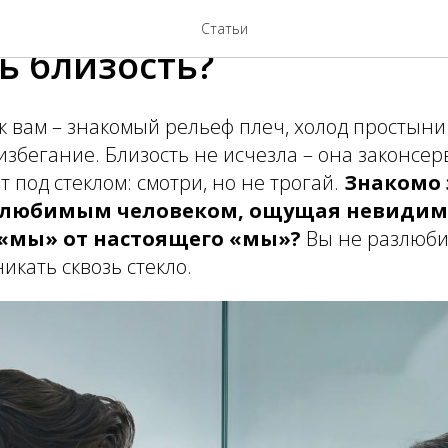
ьные отношения с мужем
Статьи
ь близость?
к вам – знакомый рельеф плеч, холод простыни
избегание. Близость не исчезла – она законсер
т под стеклом: смотри, но не трогай.
Знакомо э
 любимым человеком, ощущая невидим
«мы» от настоящего «мы»?
Вы не разлюби
икать сквозь стекло.