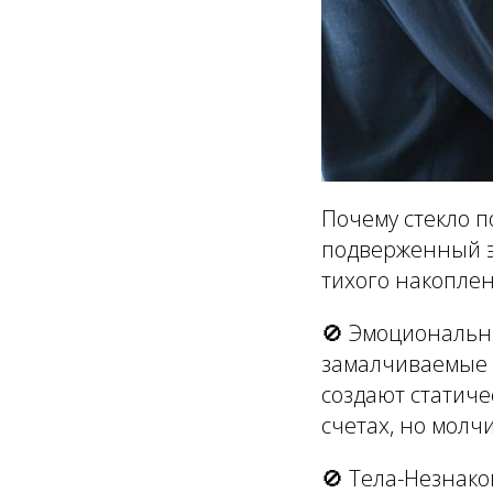
Почему стекло п
подверженный эр
тихого накоплен
🚫
Эмоциональн
замалчиваемые 
создают статич
счетах, но молчи
🚫
Тела-Незнак