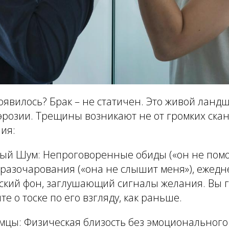
оявилось? Брак – не статичен. Это живой ландш
озии. Трещины возникают не от громких сканд
ия:
ый Шум:
Непроговоренные обиды («он не помог
разочарования («она не слышит меня»), ежедн
еский фон, заглушающий сигналы желания. Вы г
те о тоске по его взгляду, как раньше.
омцы:
Физическая близость без эмоционального