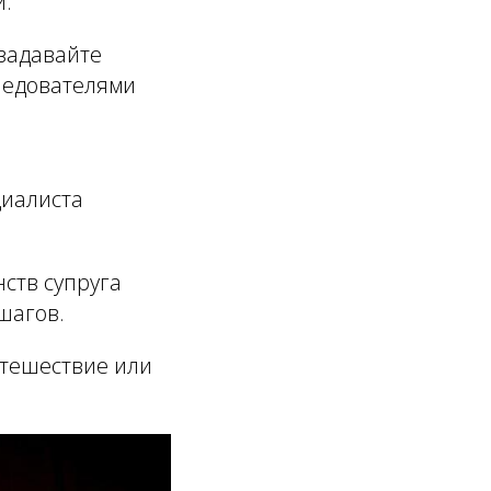
и:
 задавайте
следователями
циалиста
ств супруга
шагов.
утешествие или