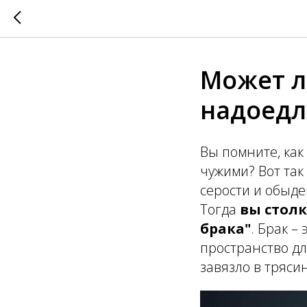
Может л
надоед
Вы помните, как
чужими? Вот так
серости и обыде
Тогда
вы столк
брака"
. Брак –
пространство дл
завязло в тряси