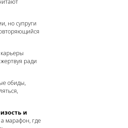
очитают
ии, но супруги
 повторяющийся
 карьеры
 жертвуя ради
ые обиды,
ляться,
изость и
 а марафон, где