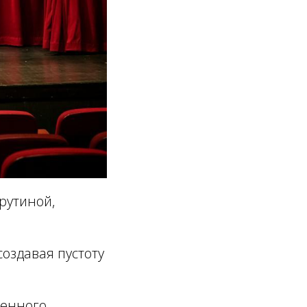
рутиной,
оздавая пустоту
ченного