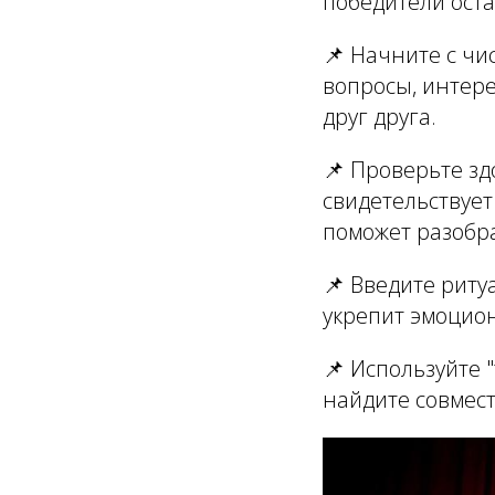
победители ост
📌
Начните с чис
вопросы, интере
друг друга.
📌
Проверьте зд
свидетельствует
поможет разобр
📌
Введите риту
укрепит эмоцион
📌
Используйте "
найдите совмест