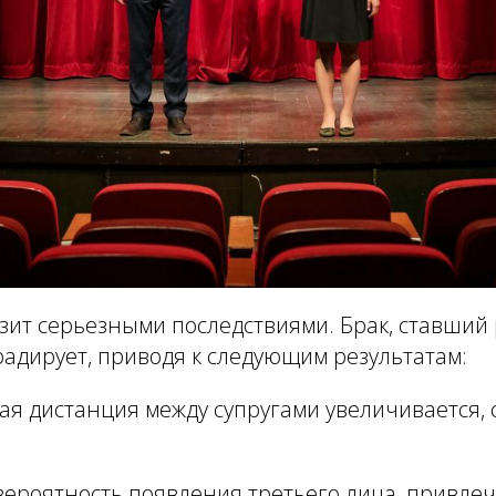
зит серьезными последствиями. Брак, ставший 
адирует, приводя к следующим результатам:
я дистанция между супругами увеличивается, с
вероятность появления третьего лица, привле