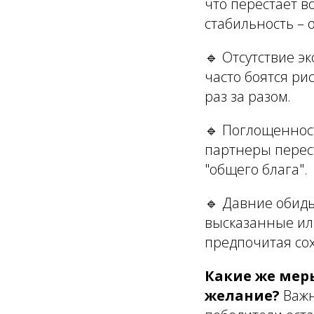
что перестает 
стабильность – о
🔹
Отсутствие э
часто боятся ри
раз за разом.
🔹
Поглощенност
партнеры перес
"общего блага".
🔹
Давние обид
высказанные или
предпочитая со
Какие же мер
желание?
Важн