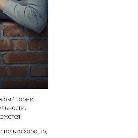
еком? Корни
ельности.
кажется:
столько хорошо,