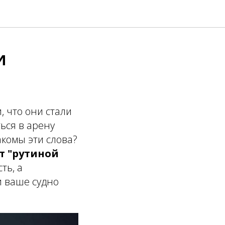
и
, что они стали
ься в арену
акомы эти слова?
т "рутиной
ть, а
и ваше судно