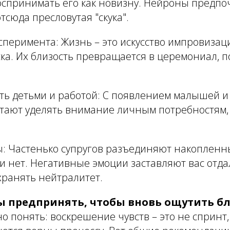
воспринимать его как новизну. Нейроны предп
тсюда пресловутая "скука".
ксперимента
: Жизнь – это искусство импровизац
ска. Их близость превращается в церемониал,
ь детьми и работой
: С появлением малышей и
тают уделять внимание личным потребностям,
ы
: Частенько супругов разъединяют накопленн
 нет. Негативные эмоции заставляют вас отда
хранять нейтралитет.
ы предпринять, чтобы вновь ощутить бл
о понять: воскрешение чувств – это не спринт,