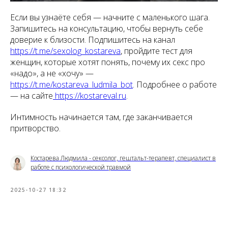
Если вы узнаёте себя — начните с маленького шага.
Запишитесь на консультацию, чтобы вернуть себе
доверие к близости. Подпишитесь на канал
https://t.me/sexolog_kostareva
, пройдите тест для
женщин, которые хотят понять, почему их секс про
«надо», а не «хочу» —
https://t.me/kostareva_ludmila_bot
. Подробнее о работе
— на сайте
https://kostareval.ru
.
Интимность начинается там, где заканчивается
притворство.
Костарева Людмила - сексолог, гештальт-терапевт, специалист в
работе с психологической травмой
2025-10-27 18:32