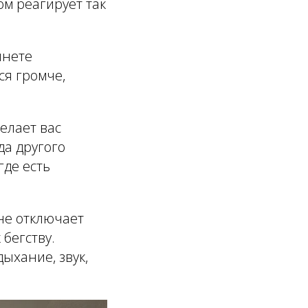
ом реагирует так
инете
ся громче,
елает вас
да другого
где есть
 не отключает
бегству.
ыхание, звук,