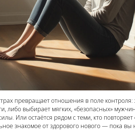
трах превращает отношения в поле контроля:
ти, либо выбирает мягких, «безопасных» мужчи
силы. Или остаётся рядом с теми, кто повторяет
ьное знакомое от здорового нового — пока вы 