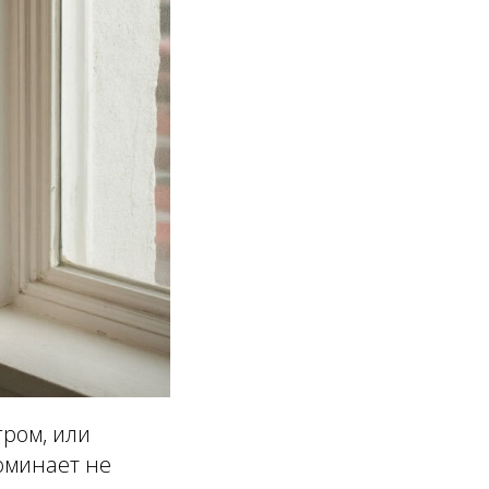
гром, или
поминает не