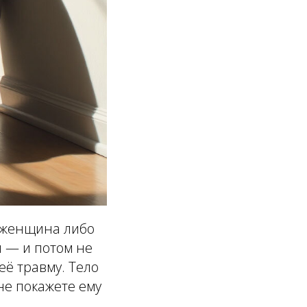
 женщина либо
н — и потом не
 её травму. Тело
не покажете ему