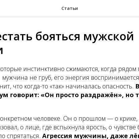
Статьи
естать бояться мужской
и
которые инстинктивно сжимаются, когда рядом
и мужчина не груб, его энергия воспринимается
нит, что когда-то «так» начиналась опасность.
В
м говорит: «Он просто раздражён», но 
 конкретном человеке. Он о прошлом — о крике,
овал, о лице, где вспыхнула ярость, о чувстве
ло спрятаться.
Агрессия мужчины, даже лё