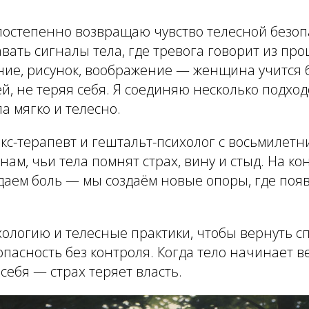
 постепенно возвращаю чувство телесной безоп
вать сигналы тела, где тревога говорит из про
ние, рисунок, воображение — женщина учится 
й, не теряя себя. Я соединяю несколько подход
а мягко и телесно.
екс-терапевт и гештальт-психолог с восьмилетн
м, чьи тела помнят страх, вину и стыд. На ко
даем боль — мы создаём новые опоры, где поя
ологию и телесные практики, чтобы вернуть с
опасность без контроля. Когда тело начинает в
себя — страх теряет власть.