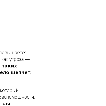
 повышается
 как угроза —
 таких
тело шепчет:
 который
 беспомощности,
гкая,