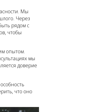
асности. Мы
шлого. Через
быть рядом с
ов, чтобы
им опытом.
нсультациях мы
вляется доверие
пособность
ерить, что оно