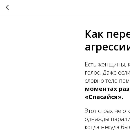
Как пер
агресси
Есть женщины, 
голос. Даже есл
словно тело пом
моментах разу
«Спасайся».
Этот страх не о
однажды парализ
когда некуда бы