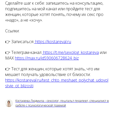
Сделайте шаг к себе: запишитесь на консультацию,
подпишитесь на мой канал или пройдите тест для
женщин, которые хотят понять, почему их секс про
«надо», а не «хочу».
Ссылки:
👉 Записаться:
https://kostareval.ru
👉 Телеграм-канал:
https://t.me/sexolog_kostareva
или
МАХ
https://max.ru/id590606728624_biz
👉 Тест для женщин, которые хотят знать, что им
мешает получать удовольствие от близости:
https://kostareval.ru/test_chto_meshaet_polychat_udovol
stvie_ot_blizosti
Костарева Людмила - сексолог, гештальт-терапевт, специалист в
работе с психологической травмой