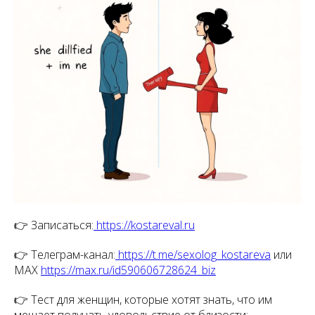
👉 Записаться:
https://kostareval.ru
👉 Телеграм-канал:
https://t.me/sexolog_kostareva
или
МАХ
https://max.ru/id590606728624_biz
👉 Тест для женщин, которые хотят знать, что им