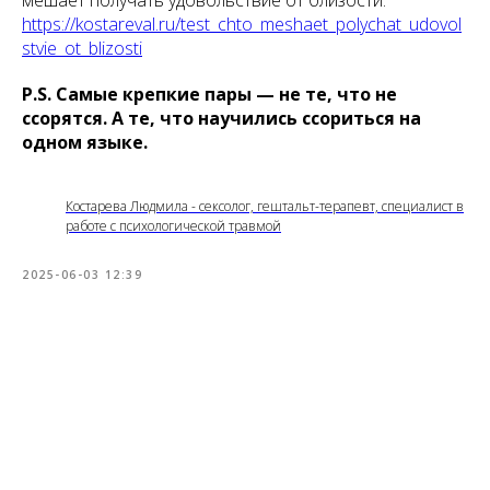
мешает получать удовольствие от близости:
https://kostareval.ru/test_chto_meshaet_polychat_udovol
stvie_ot_blizosti
P.S.
Самые крепкие пары — не те, что не
ссорятся. А те, что научились ссориться на
одном языке.
Костарева Людмила - сексолог, гештальт-терапевт, специалист в
работе с психологической травмой
2025-06-03 12:39
Tilda
Made on