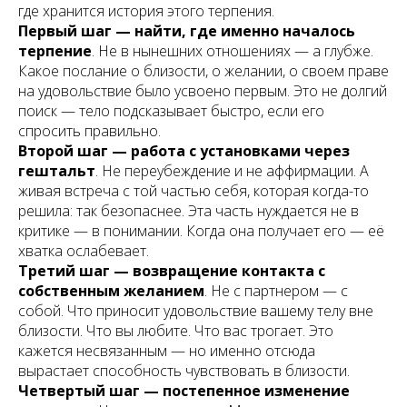
где хранится история этого терпения.
Первый шаг — найти, где именно началось
терпение
. Не в нынешних отношениях — а глубже.
Какое послание о близости, о желании, о своем праве
на удовольствие было усвоено первым. Это не долгий
поиск — тело подсказывает быстро, если его
спросить правильно.
Второй шаг — работа с установками через
гештальт
. Не переубеждение и не аффирмации. А
живая встреча с той частью себя, которая когда-то
решила: так безопаснее. Эта часть нуждается не в
критике — в понимании. Когда она получает его — её
хватка ослабевает.
Третий шаг — возвращение контакта с
собственным желанием
. Не с партнером — с
собой. Что приносит удовольствие вашему телу вне
близости. Что вы любите. Что вас трогает. Это
кажется несвязанным — но именно отсюда
вырастает способность чувствовать в близости.
Четвертый шаг — постепенное изменение