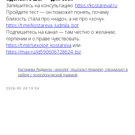
Запишитесь на консультацию:
https://kostareval.ru
Пройдите тест — он поможет понять, почему
близость стала про «надо», а не про «хочу»:
https://t.me/kostareva_ludmila_bot
Подпишитесь на канал — там честно о желании,
терпении и о праве чувствовать:
https://t.me/sexolog_kostareva
или
https://max.ru/id590606728624_biz
Костарева Людмила - сексолог, гештальт-терапевт, специалист в
работе с психологической травмой
2026-03-20 19:04