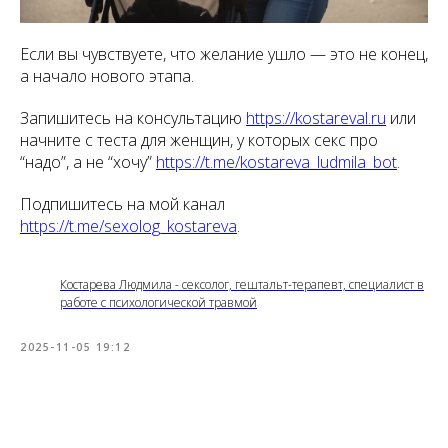
Если вы чувствуете, что желание ушло — это не конец,
а начало нового этапа.
Запишитесь на консультацию
https://kostareval.ru
или
начните с теста для женщин, у которых секс про
“надо”, а не “хочу”
https://t.me/kostareva_ludmila_bot
.
Подпишитесь на мой канал
https://t.me/sexolog_kostareva
.
Костарева Людмила - сексолог, гештальт-терапевт, специалист в
работе с психологической травмой
2025-11-05 19:12