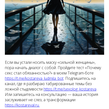
Если вы устали носить маску «сильной женщины»,
пора начать диалог с собой. Пройдите тест «Почему
секс стал обязанностью?» в моем Telegram-боте
https://t.me/kostareva_ludmila_bot
. Подпишитесь на
канал, где я разбираю табуированные темы без
ложной стыдливости
https://t.me/sexolog_kostareva
.
Или запишитесь на консультацию — ваша история
заслуживает не слез, а трансформации
https://kostareval.ru.