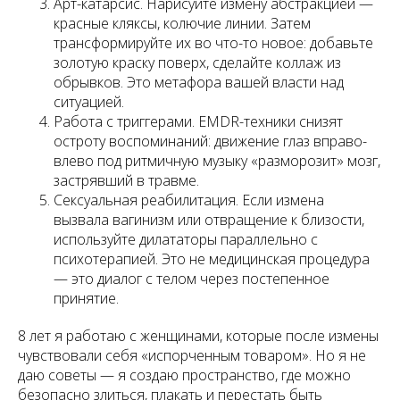
Арт-катарсис
. Нарисуйте измену абстракцией —
красные кляксы, колючие линии. Затем
трансформируйте их во что-то новое: добавьте
золотую краску поверх, сделайте коллаж из
обрывков. Это метафора вашей власти над
ситуацией.
Работа с триггерами
. EMDR-техники снизят
остроту воспоминаний: движение глаз вправо-
влево под ритмичную музыку «разморозит» мозг,
застрявший в травме.
Сексуальная реабилитация
. Если измена
вызвала вагинизм или отвращение к близости,
используйте дилататоры параллельно с
психотерапией. Это не медицинская процедура
— это диалог с телом через постепенное
принятие.
8 лет я работаю с женщинами, которые после измены
чувствовали себя «испорченным товаром». Но я не
даю советы — я создаю пространство, где можно
безопасно злиться, плакать и перестать быть