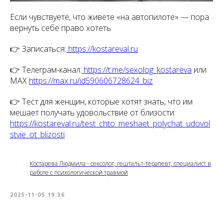
Если чувствуете, что живёте «на автопилоте» — пора
вернуть себе право хотеть.
👉 Записаться:
https://kostareval.ru
👉 Телеграм-канал:
https://t.me/sexolog_kostareva
или
МАХ
https://max.ru/id590606728624_biz
👉 Тест для женщин, которые хотят знать, что им
мешает получать удовольствие от близости:
https://kostareval.ru/test_chto_meshaet_polychat_udovol
stvie_ot_blizosti
Костарева Людмила - сексолог, гештальт-терапевт, специалист в
работе с психологической травмой
2025-11-05 19:36