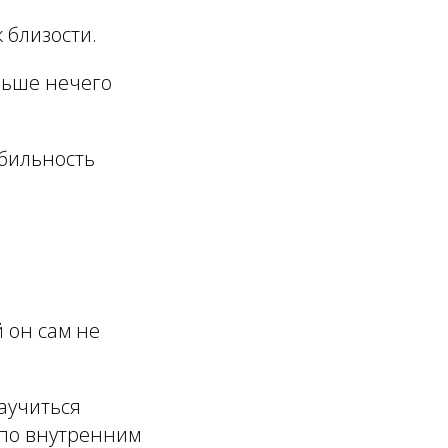
 близости.
ольше нечего
абильность
й он сам не
научиться
а по внутренним