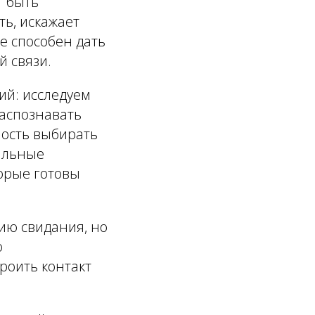
т быть
ь, искажает
е способен дать
й связи.
ий: исследуем
аспознавать
ность выбирать
еальные
торые готовы
ию свидания, но
ю
роить контакт