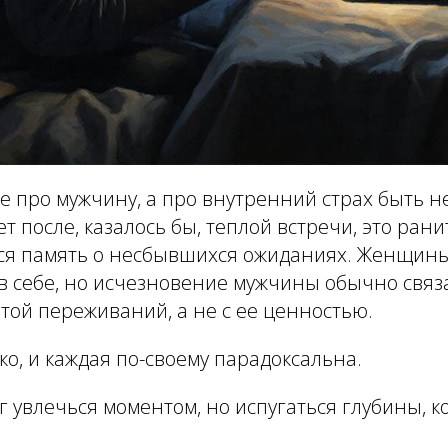
не про мужчину, а про внутренний страх быть н
т после, казалось бы, теплой встречи, это ран
ится память о несбывшихся ожиданиях. Женщин
в себе, но исчезновение мужчины обычно связа
той переживаний, а не с ее ценностью.
о, и каждая по-своему парадоксальна.
г увлечься моментом, но испугаться глубины, к