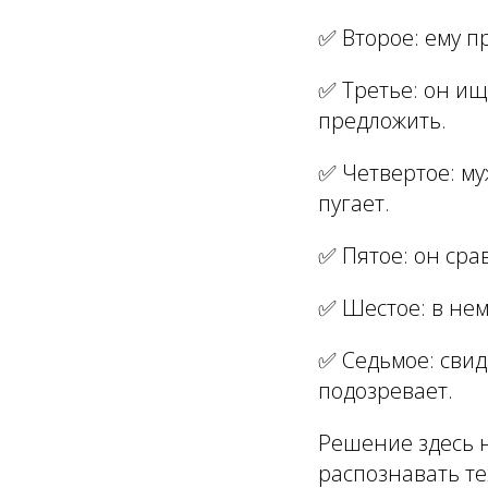
✅ Второе: ему пр
✅ Третье: он ищ
предложить.
✅ Четвертое: му
пугает.
✅ Пятое: он сра
✅ Шестое: в нем
✅ Седьмое: свид
подозревает.
Решение здесь н
распознавать те