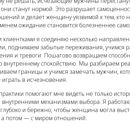
ему не решать, исчезающие мужчины перестану
ни станут нормой. Это разрушает самоценност
шений и делает женщину уязвимой к тем, кто н
еменем ожидание становится болезненнее само
и клиентками я соединяю несколько направлен
ии, поднимаем забытые переживания, учимся р
ения и тревоги. Пошагово возвращаем способ
 по внутреннему спокойствию. Мы разбираем р
аиваем границы и учимся замечать мужчин, ко
е играть в исчезновения.
практики помогают мне видеть не только истор
 за внутренними механизмами выбора. Я работа
глубоко и бережно, чтобы женщина могла выст
, а потом — с миром отношений.