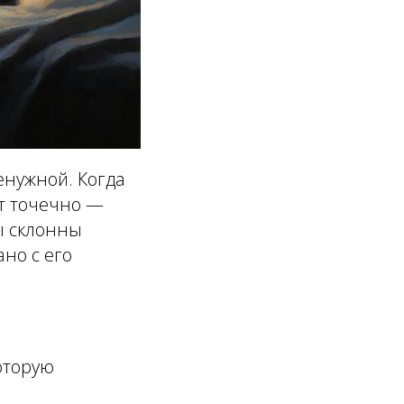
енужной. Когда
ит точечно —
ы склонны
но с его
оторую