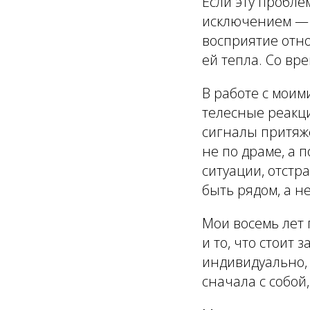
Если эту пробл
исключением — о
восприятие отно
ей тепла. Со вр
В работе с моим
телесные реакц
сигналы притяж
не по драме, а
ситуации, отстр
быть рядом, а н
Мои восемь лет 
и то, что стоит
индивидуально, 
сначала с собой