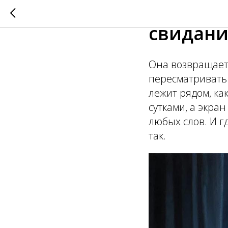
Почему 
свидани
Она возвращаетс
пересматривать
лежит рядом, ка
сутками, а экра
любых слов. И гд
так.