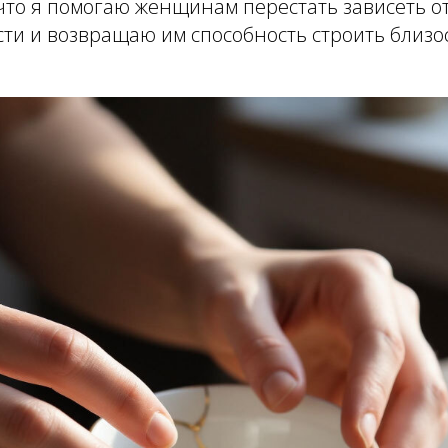
 что я помогаю женщинам перестать зависеть о
и и возвращаю им способность строить близос