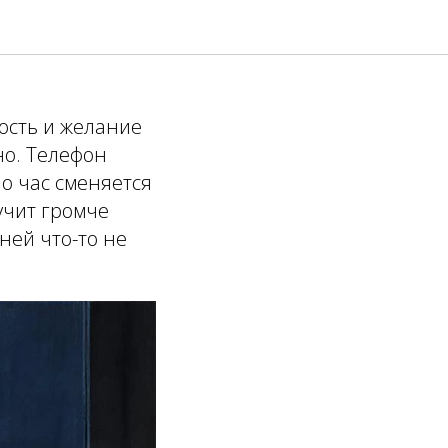
сле
кость и желание
но. Телефон
Но час сменяется
учит громче
 ней что-то не