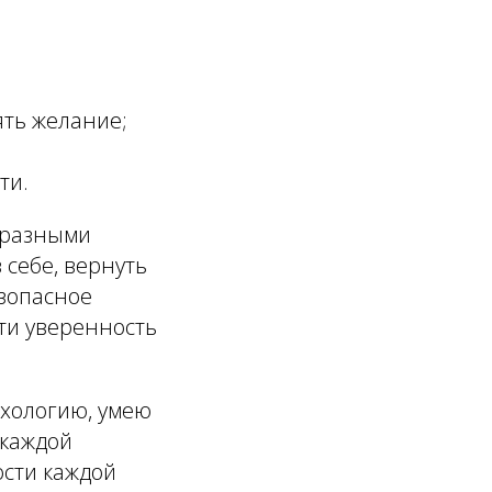
ять желание;
ти.
 разными
 себе, вернуть
езопасное
ти уверенность
ихологию, умею
 каждой
ости каждой