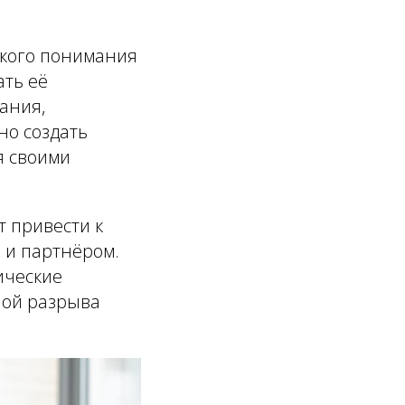
окого понимания
ать её
ания,
но создать
я своими
т привести к
 и партнёром.
ические
ной разрыва