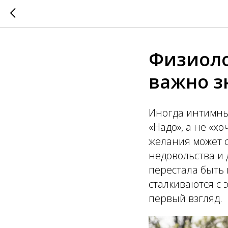
Физиоло
важно з
Иногда интимны
«Надо», а не «хо
желания может 
недовольства и д
перестала быть
сталкиваются с 
первый взгляд.