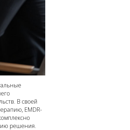
дуальные
шего
ьств. В своей
терапию, EMDR-
комплексно
егию решения.