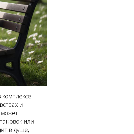
в комплексе
вствах и
 может
становок или
ит в душе,