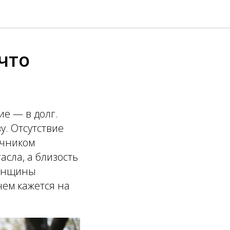
что
е — в долг.
у. Отсутствие
очником
асла, а близость
женщины
чем кажется на