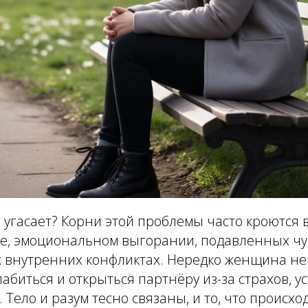
угасает? Корни этой проблемы часто кроются 
се, эмоциональном выгорании, подавленных чу
внутренних конфликтах. Нередко женщина не
абиться и открыться партнёру из-за страхов, у
Тело и разум тесно связаны, и то, что происход