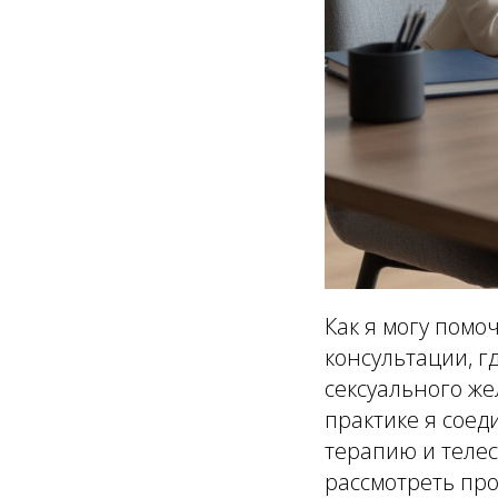
Как я могу пом
консультации, г
сексуального же
практике я соед
терапию и теле
рассмотреть про